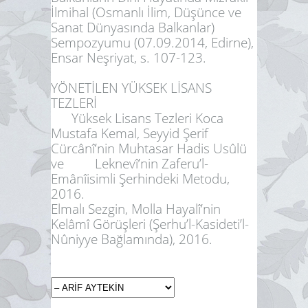
İlmihal (Osmanlı İlim, Düşünce ve
Sanat Dünyasında Balkanlar)
Sempozyumu (07.09.2014, Edirne),
Ensar Neşriyat, s. 107-123.
YÖNETİLEN YÜKSEK LİSANS
TEZLERİ
Yüksek Lisans Tezleri Koca
Mustafa Kemal, Seyyid Şerif
Cürcânî’nin Muhtasar Hadis Usûlü
ve Leknevî’nin Zaferu’l-
Emânîisimli Şerhindeki Metodu,
2016.
Elmalı Sezgin, Molla Hayalî’nin
Kelâmî Görüşleri (Şerhu’l-Kasideti’l-
Nûniyye Bağlamında), 2016.