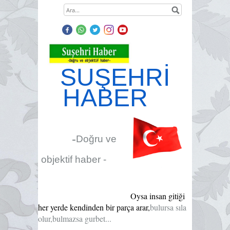
SUŞEHRİ
HABER
-
Doğru ve
objektif haber -
Oysa insan gitiği
her yerde kendinden bir parça arar,
bulursa sıla
olur,bulmazsa gurbet...