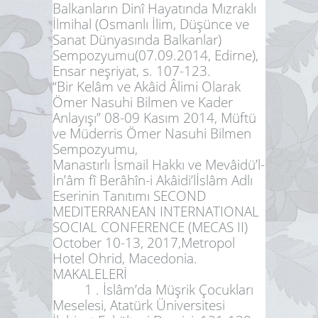
Balkanların Dinî Hayatında Mızraklı
İlmihal (Osmanlı İlim, Düşünce ve
Sanat Dünyasında Balkanlar)
Sempozyumu(07.09.2014, Edirne),
Ensar neşriyat, s. 107-123.
“Bir Kelâm ve Akâid Âlimi Olarak
Ömer Nasuhi Bilmen ve Kader
Anlayışı” 08-09 Kasım 2014, Müftü
ve Müderris Ömer Nasuhi Bilmen
Sempozyumu,
Manastırlı İsmail Hakkı ve Mevâidü’l-
İn’âm fî Berâhîn-i Akâidi’lİslâm Adlı
Eserinin Tanıtımı SECOND
MEDITERRANEAN INTERNATIONAL
SOCIAL CONFERENCE (MECAS II)
October 10-13, 2017,Metropol
Hotel Ohrid, Macedonia.
MAKALELERİ
1 . İslâm’da Müşrik Çocukları
Meselesi, Atatürk Üniversitesi