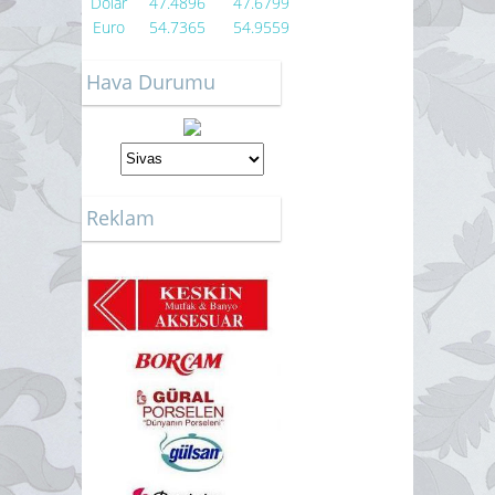
Dolar
47.4896
47.6799
Euro
54.7365
54.9559
Hava Durumu
Reklam