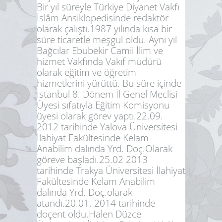
Bir yıl süreyle Türkiye Diyanet Vakfı
İslâm Ansiklopedisinde redaktör
olarak çalıştı.1987 yılında kısa bir
süre ticaretle meşgul oldu. Aynı yıl
Bağcılar Ebubekir Camii İlim ve
hizmet Vakfında Vakıf müdürü
olarak eğitim ve öğretim
hizmetlerini yürüttü. Bu süre içinde
İstanbul 8. Dönem İl Genel Meclisi
Üyesi sıfatıyla Eğitim Komisyonu
üyesi olarak görev yaptı.22.09.
2012 tarihinde Yalova Üniversitesi
İlahiyat Fakültesinde Kelam
Anabilim dalında Yrd. Doç.Olarak
göreve başladı.25.02 2013
tarihinde Trakya Üniversitesi İlahiyat
Fakültesinde Kelam Anabilim
dalında Yrd. Doç.olarak
atandı.20.01. 2014 tarihinde
doçent oldu.Halen Düzce