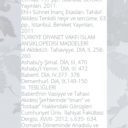
Yayınları, 2011.
Ehl-i Sünnet İnanç Esasları, Tahâvî
Akîdesi Tenkitli neşir ve tercüme, 63
pp., İstanbul, Bereket Yayınları,
2011.
TÜRKİYE DİYANET VAKFI İSLAM
ANSİKLOPEDİSİ MADDELERİ:
el-Akîdetü’t- Tahaviyye. DİA, II, 258-
260
Ashabu’ş-Şimal. DİA, III, 470
Ashabu’l-Yemin. DİA, III, 472
Babertî. DİA, IV,377- 378
Demenhurî. DiA, IX,149-150
III. TEBLİĞLERİ
Babertî’nin Vasiyye ve Tahavi
Akidesi Şerhlerinde “iman” ve
“İstitaat” Hakkındaki Görüşleri:
Cumhuriyet Üniv. İlahiyat Fakültesi
Dergisi, XVI/II- 2012, s.635- 634.
Osmanlı Döneminde Anadolu ve