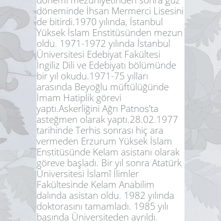
döneminde İhsan Mermerci Lisesini
de bitirdi.1970 yılında, İstanbul
Yüksek İslam Enstitüsünden mezun
oldu. 1971-1972 yılında İstanbul
Üniversitesi Edebiyat Fakültesi
İngiliz Dili ve Edebiyatı bölümünde
bir yıl okudu.1971-75 yılları
arasında Beyoğlu müftülüğünde
İmam Hatiplik görevi
yaptı.Askerliğini Ağrı Patnos’ta
asteğmen olarak yaptı.28.02.1977
tarihinde Terhis sonrası hiç ara
vermeden Erzurum Yüksek İslam
Enstitüsünde Kelam asistanı olarak
göreve başladı. Bir yıl sonra Atatürk
Üniversitesi İslamî İlimler
Fakültesinde Kelam Anabilim
dalında asistan oldu. 1982 yılında
doktorasını tamamladı. 1985 yılı
başında Üniversiteden ayrıldı.