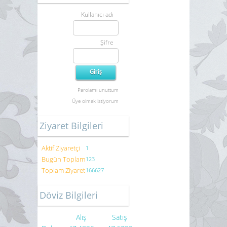
Kullanıcı adı
Şifre
Parolamı unuttum
Üye olmak istiyorum
Ziyaret Bilgileri
Aktif Ziyaretçi
1
Bugün Toplam
123
Toplam Ziyaret
166627
Döviz Bilgileri
Alış
Satış