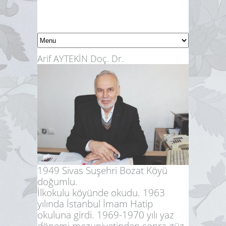
Arif AYTEKİN Doç. Dr.
1949 Sivas Suşehri Bozat Köyü
doğumlu.
İlkokulu köyünde okudu. 1963
yılında İstanbul İmam Hatip
okuluna girdi. 1969-1970 yılı yaz
dönemi mezuniyetinden sonra güz