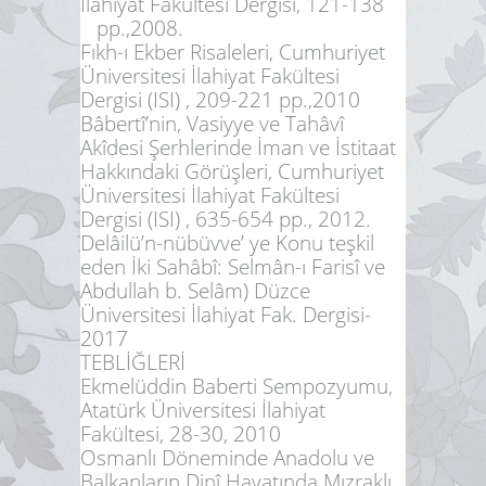
İlahiyat Fakültesi Dergisi, 121-138
pp.,2008.
Fıkh-ı Ekber Risaleleri, Cumhuriyet
Üniversitesi İlahiyat Fakültesi
Dergisi (ISI) , 209-221 pp.,2010
Bâbertî’nin, Vasiyye ve Tahâvî
Akîdesi Şerhlerinde İman ve İstitaat
Hakkındaki Görüşleri, Cumhuriyet
Üniversitesi İlahiyat Fakültesi
Dergisi (ISI) , 635-654 pp., 2012.
Delâilü’n-nübüvve’ ye Konu teşkil
eden İki Sahâbî: Selmân-ı Farisî ve
Abdullah b. Selâm) Düzce
Üniversitesi İlahiyat Fak. Dergisi-
2017
TEBLİĞLERİ
Ekmelüddin Baberti Sempozyumu,
Atatürk Üniversitesi İlahiyat
Fakültesi, 28-30, 2010
Osmanlı Döneminde Anadolu ve
Balkanların Dinî Hayatında Mızraklı