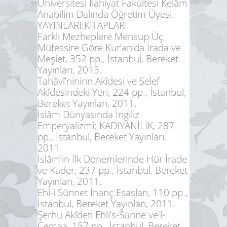
Üniversitesi İlahiyat Fakültesi Kelâm
Anabilim Dalında Öğretim Üyesi.
YAYINLARI:
KİTAPLARI
Farklı Mezheplere Mensup Üç
Müfessire Göre Kur’an’da İrada ve
Meşiet, 352 pp., İstanbul, Bereket
Yayınları, 2013.
Tahâvî’nininn Akîdesi ve Selef
Akîdesindeki Yeri, 224 pp., İstanbul,
Bereket Yayınları, 2011.
İslâm Dünyasında İngiliz
Emperyalizmi: KADIYANİLİK, 287
pp., İstanbul, Bereket Yayınları,
2011.
İslâm’ın İlk Dönemlerinde Hür İrade
ve Kader, 237 pp., İstanbul, Bereket
Yayınları, 2011.
Ehl-i Sünnet İnanç Esasları, 110 pp.,
İstanbul, Bereket Yayınları, 2011.
Şerhu Akîdeti Ehli’s-Sünne ve'l-
Cemaa, 157 pp., İstanbul, Bereket