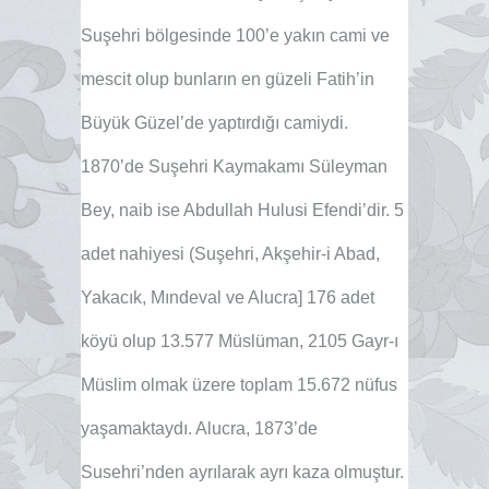
Suşehri bölgesinde 100’e yakın cami ve
mescit olup bunların en güzeli Fatih’in
Büyük Güzel’de yaptırdığı camiydi.
1870’de Suşehri Kaymakamı Süleyman
Bey, naib ise Abdullah Hulusi Efendi’dir. 5
adet nahiyesi (Suşehri, Akşehir-i Abad,
Yakacık, Mındeval ve Alucra] 176 adet
köyü olup 13.577 Müslüman, 2105 Gayr-ı
Müslim olmak üzere toplam 15.672 nüfus
yaşamaktaydı. Alucra, 1873’de
Susehri’nden ayrılarak ayrı kaza olmuştur.