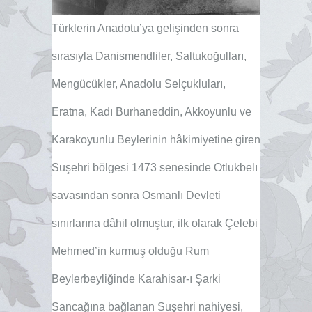
T
ürklerin Anadotu’ya gelişinden sonra
sırasıyla Danismendliler, Saltukoğulları,
Mengücükler, Anadolu Selçukluları,
Eratna, Kadı Burhaneddin, Akkoyunlu ve
Karakoyunlu Beylerinin hâkimiyetine giren
Suşehri bölgesi 1473 senesinde Otlukbelı
savasından sonra Osmanlı Devleti
sınırlarına dâhil olmuştur, ilk olarak Çelebi
Mehmed’in kurmuş olduğu Rum
Beylerbeyliğinde Karahisar-ı Şarki
Sancağına bağlanan Suşehri nahiyesi,