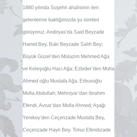
1880 yılında Suşehri ahalisinin ilen
gelenlerine baktığımızda şu isimleri
görüyoruz. Andiryas’da Said Beyzade
Hamid Bey, Baki Beyzade Salih Bey;
Büyük Güzel’den Mülazim Mehmed Ağa
ve Keleşoğlu Hacı Ağa; Ezbider’den Molla
Ahmed oğlu Mustafa Ağa, Erbusoğlu
Molla Abdullah; Mehniyar’dan ibrahim
Efendi, Avsar’dan Molla Ahmed; Aşağı
Yenikoy’den Ceçenzade Mustafa Bey,
Ceçenzade Hayri Bey, Timur Efendızade