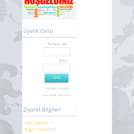
Üyelik Girişi
Kullanıcı adı
Şifre
Parolamı unuttum
Üye olmak istiyorum
Ziyaret Bilgileri
Aktif Ziyaretçi
1
Bugün Toplam
157