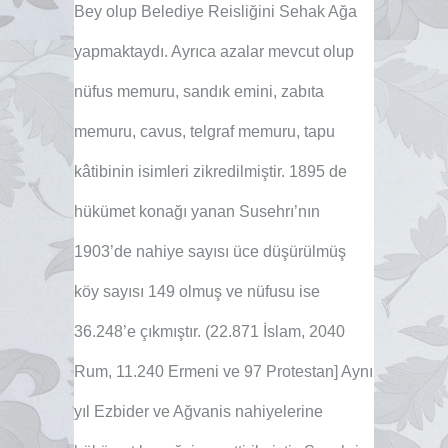
Bey olup Belediye Reisliğini Sehak Ağa
yapmaktaydı. Ayrıca azalar mevcut olup
nüfus memuru, sandık emini, zabıta
memuru, cavus, telgraf memuru, tapu
kâtibinin isimleri zikredilmiştir. 1895 de
hükümet konağı yanan Susehrı’nın
1903’de nahiye sayısı üce düşürülmüş
köy sayısı 149 olmuş ve nüfusu ise
36.248’e çıkmıştır. (22.871 İslam, 2040
Rum, 11.240 Ermeni ve 97 Protestan] Aynı
yıl Ezbider ve Ağvanis nahiyelerine