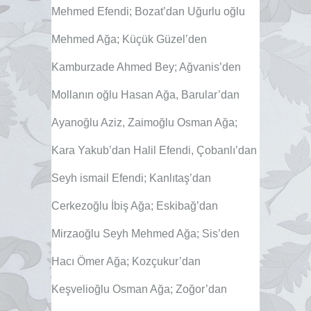
Mehmed Efendi; Bozat’dan Uğurlu oğlu
Mehmed Ağa; Küçük Güzel’den
Kamburzade Ahmed Bey; Ağvanis’den
Mollanın oğlu Hasan Ağa, Barular’dan
Ayanoğlu Aziz, Zaimoğlu Osman Ağa;
Kara Yakub’dan Halil Efendi, Çobanlı’dan
Seyh ismail Efendi; Kanlıtaş’dan
Cerkezoğlu İbiş Ağa; Eskibağ’dan
Mirzaoğlu Seyh Mehmed Ağa; Sis’den
Hacı Ömer Ağa; Kozçukur’dan
Keşvelioğlu Osman Ağa; Zoğor’dan