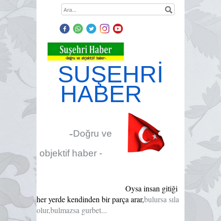
SUŞEHRİ
HABER
-
Doğru ve
objektif haber -
Oysa insan gitiği
her yerde kendinden bir parça arar,
bulursa sıla
olur,bulmazsa gurbet...