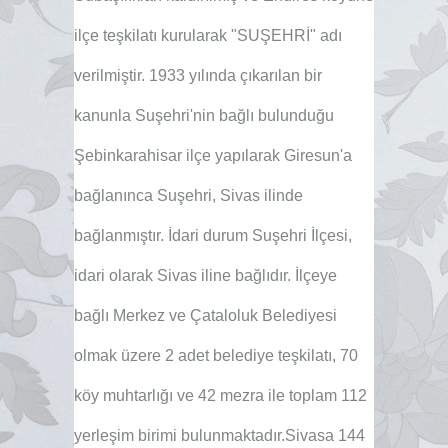
ilçe teşkilatı kurularak "SUŞEHRİ" adı
verilmiştir. 1933 yılında çıkarılan bir
kanunla Suşehri'nin bağlı bulunduğu
Şebinkarahisar ilçe yapılarak Giresun'a
bağlanınca Suşehri, Sivas ilinde
bağlanmıştır. İdari durum Suşehri İlçesi,
idari olarak Sivas iline bağlıdır. İlçeye
bağlı Merkez ve Çataloluk Belediyesi
olmak üzere 2 adet belediye teşkilatı, 70
köy muhtarlığı ve 42 mezra ile toplam 112
yerleşim birimi bulunmaktadır.Sivasa 144