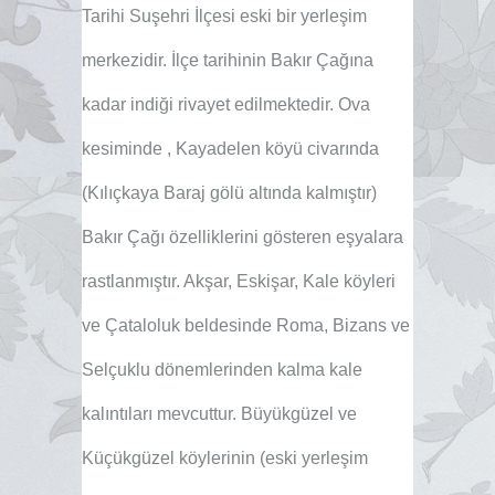
Tarihi Suşehri İlçesi eski bir yerleşim
merkezidir. İlçe tarihinin Bakır Çağına
kadar indiği rivayet edilmektedir. Ova
kesiminde , Kayadelen köyü civarında
(Kılıçkaya Baraj gölü altında kalmıştır)
Bakır Çağı özelliklerini gösteren eşyalara
rastlanmıştır. Akşar, Eskişar, Kale köyleri
ve Çataloluk beldesinde Roma, Bizans ve
Selçuklu dönemlerinden kalma kale
kalıntıları mevcuttur. Büyükgüzel ve
Küçükgüzel köylerinin (eski yerleşim