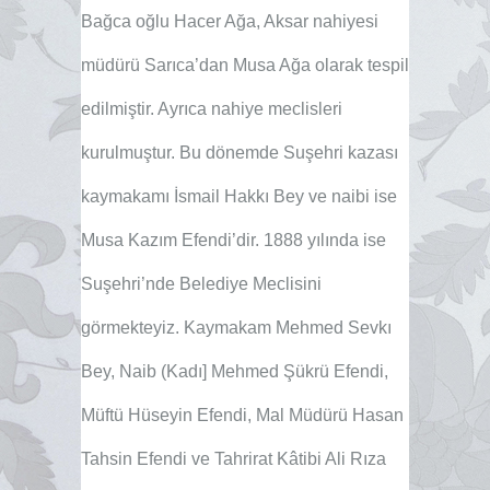
Bağca oğlu Hacer Ağa, Aksar nahiyesi
müdürü Sarıca’dan Musa Ağa olarak tespil
edilmiştir. Ayrıca nahiye meclisleri
kurulmuştur. Bu dönemde Suşehri kazası
kaymakamı İsmail Hakkı Bey ve naibi ise
Musa Kazım Efendi’dir. 1888 yılında ise
Suşehri’nde Belediye Meclisini
görmekteyiz. Kaymakam Mehmed Sevkı
Bey, Naib (Kadı] Mehmed Şükrü Efendi,
Müftü Hüseyin Efendi, Mal Müdürü Hasan
Tahsin Efendi ve Tahrirat Kâtibi Ali Rıza