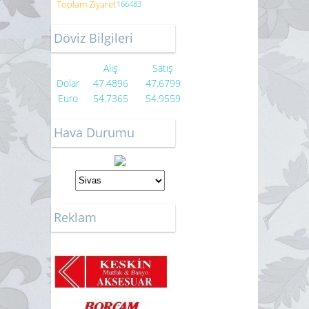
Toplam Ziyaret
166483
Döviz Bilgileri
Alış
Satış
Dolar
47.4896
47.6799
Euro
54.7365
54.9559
Hava Durumu
Reklam