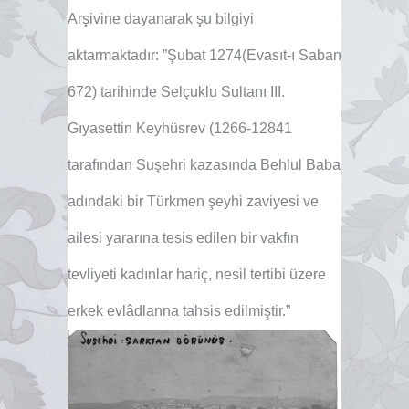
Arşivine dayanarak şu bilgiyi
aktarmaktadır: ”Şubat 1274(Evasıt-ı Saban
672) tarihinde Selçuklu Sultanı III.
Gıyasettin Keyhüsrev (1266-12841
tarafından Suşehri kazasında Behlul Baba
adındaki bir Türkmen şeyhi zaviyesi ve
ailesi yararına tesis edilen bir vakfın
tevliyeti kadınlar hariç, nesil tertibi üzere
erkek evlâdlanna tahsis edilmiştir.”