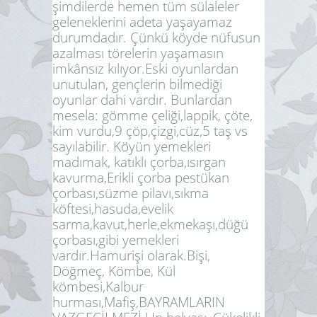
şimdilerde hemen tüm sülaleler
geleneklerini adeta yaşayamaz
durumdadır. Çünkü köyde nüfusun
azalması törelerin yaşamasın
imkânsız kılıyor.Eski oyunlardan
unutulan, gençlerin bilmediği
oyunlar dahi vardır. Bunlardan
mesela: gömme çeliği,lappik, çöte,
kim vurdu,9 çöp,çizgi,cüz,5 taş vs
sayılabilir. Köyün yemekleri
madımak, katıklı çorba,ısırgan
kavurma,Erikli çorba pestükan
çorbası,süzme pilavı,sıkma
köftesi,hasuda,evelik
sarma,kavut,herle,ekmekaşı,düğü
çorbası,gibi yemekleri
vardır.Hamurişi olarak.Bişi,
Döğmeç, Kömbe, Kül
kömbesi,Kalbur
hurması,Mafiş,BAYRAMLARIN