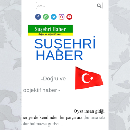
SUŞEHRİ
HABER
-
Doğru ve
objektif haber -
Oysa insan gitiği
her yerde kendinden bir parça arar,
bulursa sıla
olur,bulmazsa gurbet...