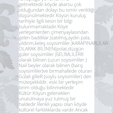
gelmektedir.köyde akarsu çok
olduğundan dolayı bu ismin verildiği
düşünülmektedir.Köyün kuruluş
tarihiyle ilgili kesin bir bilgi
bulunmamaktadır.Köye
yerleşenlerden çimenyaylasından
gelen badıllılar.(satılmış,aydın pala,
yıldırım,keleş.soyisimliler.)kARAPINARLILAR
OLARAK BİLİNEN(polat,düzgün
güler soyisimliler.)SELİMLİLERR
olarak bilinen (uzun soyisimliler.)
Nail beyler olarak bilinen (barış
soyisimliler)ve birmahallede oturan
Gülali gilleR (soylu soyisimliler) den
müteşekkildir. eski bir yerleşim
birim olduğu bilinmektedir
Kültür:
Köyün gelenekleri
unutulmaya yuz tutmuş bir
haldedir.Renkli yapısı olan köyde
kültürel farklılıklarda vardır.Ancak