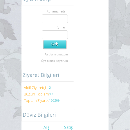
Kullanıcı adı
Şifre
Parolamı unuttum
Üye olmak istiyorum
Ziyaret Bilgileri
Aktif Ziyaretçi
2
Bugün Toplam
99
Toplam Ziyaret
166269
Döviz Bilgileri
Alış
Satış