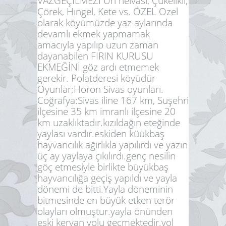
VAZGEÇİLMEZİ Un helvası, Çükelikli,
Çörek, Hıngel, Kete vs. ÖZEL Ozel
olarak köyümüzde yaz aylarında
devamlı ekmek yapmamak
amacıyla yapılıp uzun zaman
dayanabilen FIRIN KURUSU
EKMEĞİNİ göz ardı etmemek
gerekir. Polatderesi köyüdür
Oyunlar;Horon Sivas oyunları.
Coğrafya:
Sivas iline 167 km, Suşehri
ilçesine 35 km imranlı ilçesine 20
km uzaklıktadır.kızıldağın eteğinde
yaylası vardır.eskiden küükbaş
hayvancılık ağırlıkla yapılırdı ve yazın
üç ay yaylaya çıkılırdı.genç nesilin
göç etmesiyle birlikte büyükbaş
hayvancılığa geçiş yapıldı ve yayla
dönemi de bitti.Yayla döneminin
bitmesinde en büyük etken terör
olayları olmuştur.yayla önünden
eski kervan yolu geçmektedir.yol