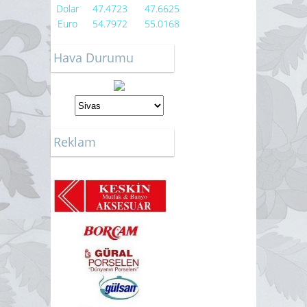
Dolar
47.4723
47.6625
Euro
54.7972
55.0168
Hava Durumu
Reklam