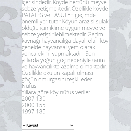
içerisindedir.Köyde hertürlü meyve
sebze yetişmektedir.Özellikle köyde
PATATES ve FASULYE geçimde
önemli yer tutar.Köyün arazisi sulak
olduğu için iklime uygun meyve ve
sebze yetiştirilebilmektedir.Geçim
kaynağı hayvancılığa dayalı olan köy
genelde hayvansal yem olarak
yonca ekimi yapmaktadır. Son
yıllarda yoğun göç nedeniyle tarım
ve hayvancılıkta azalma olmaktadır.
Özellikle okulun kapalı olması
göçün omurgasını teşkil eder.
Nüfus
Yıllara göre köy nüfus verileri
2007 130
2000 155
1997 185