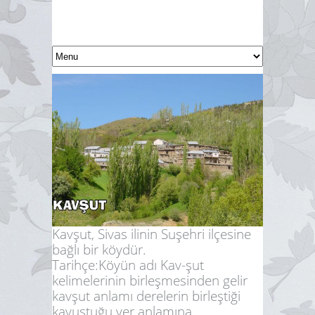
Kavşut, Sivas ilinin Suşehri ilçesine
bağlı bir köydür.
Tarihçe:
Köyün adı Kav-şut
kelimelerinin birleşmesinden gelir
kavşut anlamı derelerin birleştiği
kavuştuğu yer anlamına