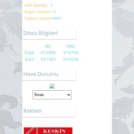
Aktif Ziyaretçi
3
Bugün Toplam
172
Toplam Ziyaret
166676
Döviz Bilgileri
Alış
Satış
Dolar
47.4896
47.6799
Euro
54.7365
54.9559
Hava Durumu
Reklam