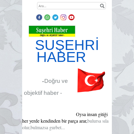
SUŞEHRİ
HABER
-
Doğru ve
objektif haber -
Oysa insan gitiği
her yerde kendinden bir parça arar,
bulursa sıla
olur,bulmazsa gurbet...