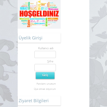
Üyelik Girişi
Kullanıcı adı
Şifre
Parolamı unuttum
Üye olmak istiyorum
Ziyaret Bilgileri