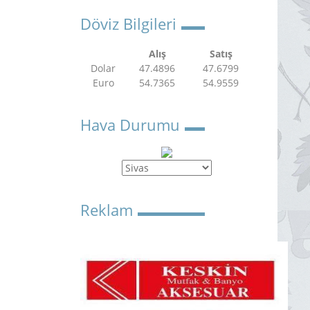
Döviz Bilgileri
Alış
Satış
Dolar
47.4896
47.6799
Euro
54.7365
54.9559
Hava Durumu
Reklam