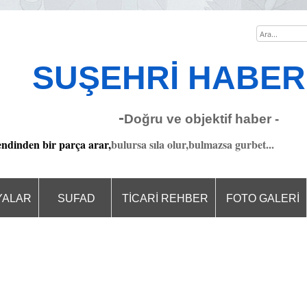
SUŞEHRİ HAB
-
Doğru ve objektif haber -
endinden bir parça arar,
bulursa sıla olur,bulmazsa gurbet...
YALAR
SUFAD
TİCARİ REHBER
FOTO GALERİ