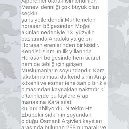
Alperenler olarak isimlendirilen
Manevi derinliği çok büyük olan
seçkin
şahsiyetlerdendir.Muhtemelen
horasan bölgesinden Moğol
akınları nedeniyle 13. yüzyılın
baslarında Anadolu’ya gelen
Horasan erenlerinden bir kisidir.
Kendisi İslam’ ın ilk yıllarında
Horasan bölgesinde hem ticaret,
hem de tebliğ için girişen
Müslümanların soyundandır. Kara
lakabını alması da kendisinin Arap
kökenli ve esmer tene sahip bir kisi
olmasından kaynaklanmaktadır ki
o tarihlerde bu kişilere Arap
manasına Kara sıfatı
kullanılabiliyordu. Nitekim Hz.
Ebubekir sıdk’ nın soyundan
olduğu Osmanlı Arşivleri kayıtları
arasında bulunan 255 numaralı ve