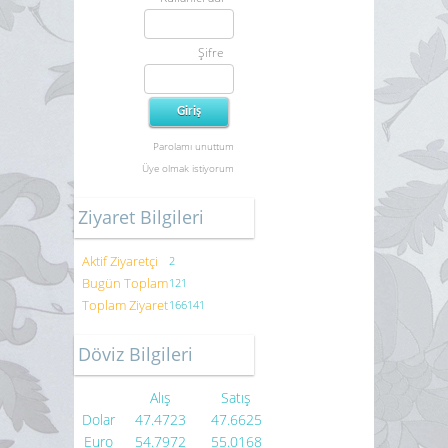
Şifre
Parolamı unuttum
Üye olmak istiyorum
Ziyaret Bilgileri
Aktif Ziyaretçi
2
Bugün Toplam
121
Toplam Ziyaret
166141
Döviz Bilgileri
Alış
Satış
Dolar
47.4723
47.6625
Euro
54.7972
55.0168