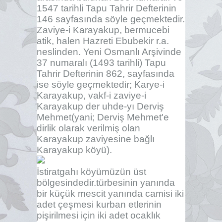
1547 tarihli Tapu Tahrir Defterinin
146 sayfasında söyle geçmektedir.
Zaviye-i Karayakup, bermucebi
atik, halen Hazreti Ebubekir r.a.
neslinden. Yeni Osmanlı Arşivinde
37 numaralı (1493 tarihli) Tapu
Tahrir Defterinin 862, sayfasında
ise söyle geçmektedir; Karye-i
Karayakup, vakf-i zaviye-i
Karayakup der uhde-yı Derviş
Mehmet(yani; Derviş Mehmet'e
dirlik olarak verilmiş olan
Karayakup zaviyesine bağlı
Karayakup köyü).
İstiratgahı köyümüzün üst
bölgesindedir.türbesinin yanında
bir küçük mescit yanında camisi iki
adet çeşmesi kurban etlerinin
pişirilmesi için iki adet ocaklık