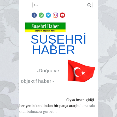
SUŞEHRİ
HABER
-
Doğru ve
objektif haber -
Oysa insan gitiği
her yerde kendinden bir parça arar,
bulursa sıla
olur,bulmazsa gurbet...