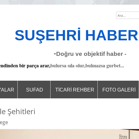
SUŞEHRİ HAB
-
Doğru ve objektif haber -
endinden bir parça arar,
bulursa sıla olur,bulmazsa gurbet...
YALAR
SUFAD
TİCARİ REHBER
FOTO GALERİ
e Şehitleri
 ege