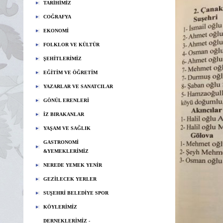
TARİHİMİZ
COĞRAFYA
EKONOMİ
FOLKLOR VE KÜLTÜR
ŞEHİTLERİMİZ
EĞİTİM VE ÖĞRETİM
YAZARLAR VE SANATCILAR
GÖNÜL ERENLERİ
İZ BIRAKANLAR
YAŞAM VE SAĞLIK
GASTRONOMİ
&YEMEKLERİMİZ
NEREDE YEMEK YENİR
GEZİLECEK YERLER
SUŞEHRİ BELEDİYE SPOR
KÖYLERİMİZ
DERNEKLERİMİZ -