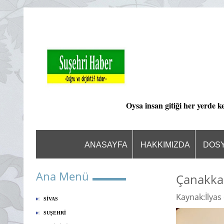
Oysa insan gitiği her yerde k
ANASAYFA
HAKKIMIZDA
DOS
Ana Menü
Çanakkal
Kaynak:İlyas
SİVAS
SUŞEHRİ