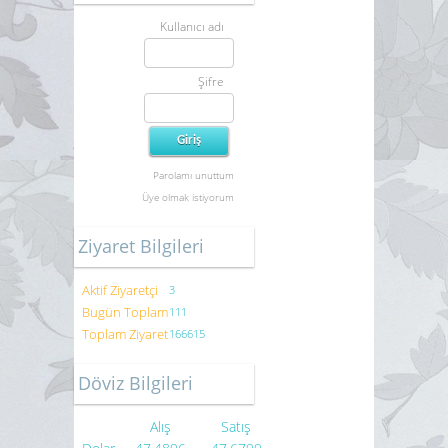
Kullanıcı adı
Şifre
Parolamı unuttum
Üye olmak istiyorum
Ziyaret Bilgileri
Aktif Ziyaretçi
3
Bugün Toplam
111
Toplam Ziyaret
166615
Döviz Bilgileri
Alış
Satış