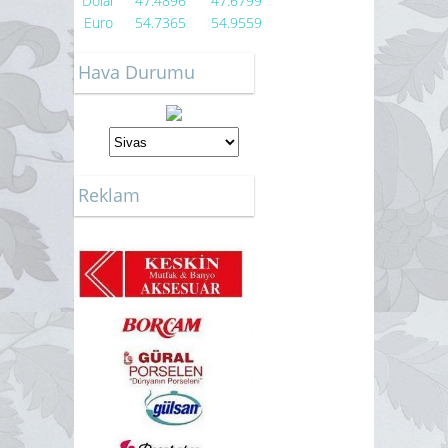
Dolar
47.4896
47.6799
Euro
54.7365
54.9559
Hava Durumu
Reklam