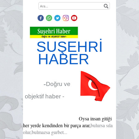
SUŞEHRİ
HABER
-
Doğru ve
objektif haber -
Oysa insan gitiği
her yerde kendinden bir parça arar,
bulursa sıla
olur,bulmazsa gurbet...