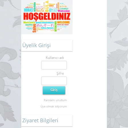
Üyelik Girişi
Kullanıcı adı
Şifre
Parolamı unuttum
Üye olmak istiyorum
Ziyaret Bilgileri