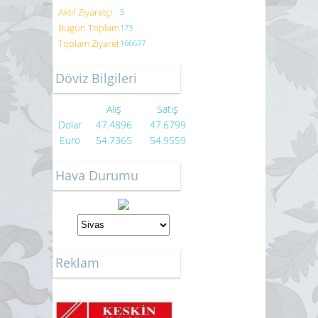
Aktif Ziyaretçi
5
Bugün Toplam
173
Toplam Ziyaret
166677
Döviz Bilgileri
Alış
Satış
Dolar
47.4896
47.6799
Euro
54.7365
54.9559
Hava Durumu
Reklam