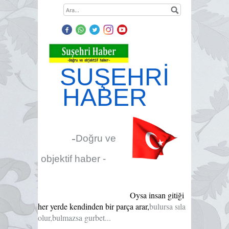
SUŞEHRİ
HABER
-
Doğru ve
objektif haber -
Oysa insan gitiği
her yerde kendinden bir parça arar,
bulursa sıla
olur,bulmazsa gurbet...